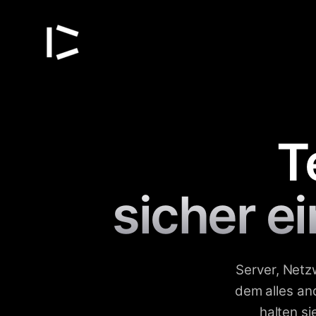
Zum
Inhalt
springen
T
sicher ei
Server, Net
dem alles and
halten si