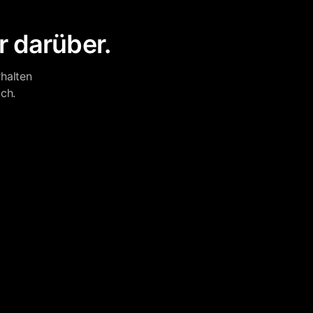
r darüber.
halten
ch.
Supportmitarbeiter Sparky
Online · Antwortet sofort