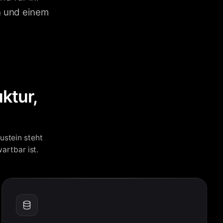
n und einem
ktur,
ustein steht
artbar ist.